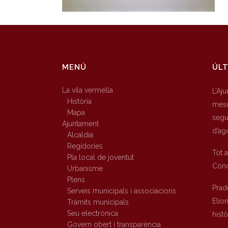
MENÚ
ÚLT
La vila vermella
L’Aj
Història
mesu
Mapa
segur
Ajuntament
d’ag
Alcaldia
Regidories
Tot 
Pla local de joventut
Conc
Urbanisme
Plens
Prad
Serveis municipals i associacions
Elio
Tràmits municipals
Seu electrònica
hist
Govern obert i transparència