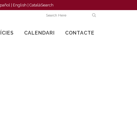
pañol
|
English
|
Català
Search
ÍCIES
CALENDARI
CONTACTE