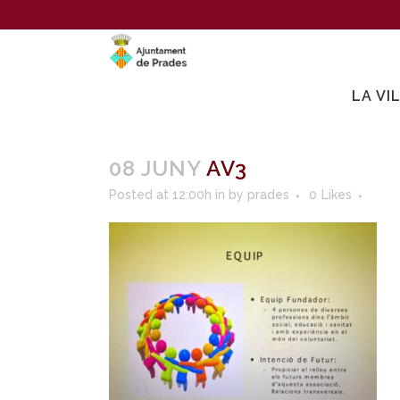
LA VI
08 JUNY
AV3
Posted at 12:00h
in
by
prades
0
Likes