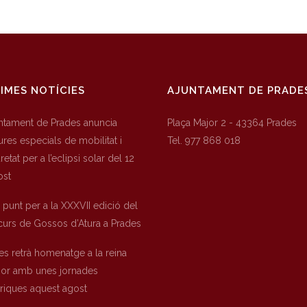
IMES NOTÍCIES
AJUNTAMENT DE PRADE
untament de Prades anuncia
Plaça Major 2 - 43364 Prades
res especials de mobilitat i
Tel. 977 868 018
etat per a l’eclipsi solar del 12
ost
a punt per a la XXXVII edició del
urs de Gossos d’Atura a Prades
es retrà homenatge a la reina
nor amb unes jornades
òriques aquest agost