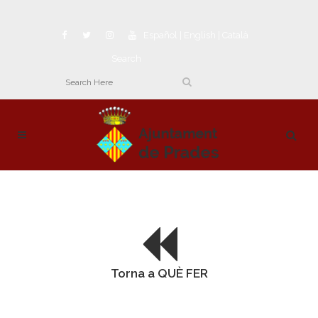
Español
|
English
|
Català
Search
Torna a QUÈ FER