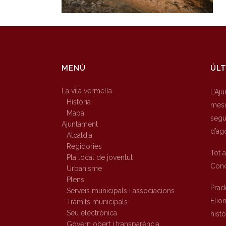
MENÚ
ÚLT
La vila vermella
L’Aj
Història
mesu
Mapa
segur
Ajuntament
d’ag
Alcaldia
Regidories
Tot 
Pla local de joventut
Conc
Urbanisme
Plens
Prad
Serveis municipals i associacions
Elio
Tràmits municipals
Seu electrònica
hist
Govern obert i transparència