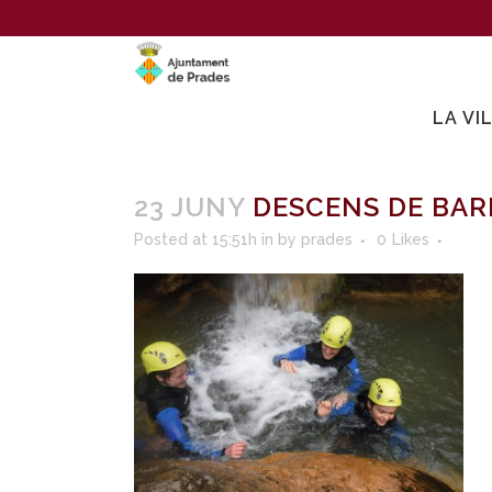
LA VI
23 JUNY
DESCENS DE BARR
Posted at 15:51h
in
by
prades
0
Likes