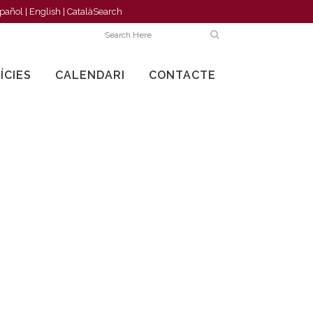
pañol
|
English
|
Català
Search
ÍCIES
CALENDARI
CONTACTE