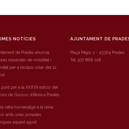
IMES NOTÍCIES
AJUNTAMENT DE PRADE
untament de Prades anuncia
Plaça Major 2 - 43364 Prades
res especials de mobilitat i
Tel. 977 868 018
etat per a l’eclipsi solar del 12
ost
a punt per a la XXXVII edició del
urs de Gossos d’Atura a Prades
es retrà homenatge a la reina
nor amb unes jornades
òriques aquest agost