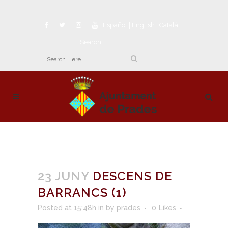
Español
|
English
|
Català
Search
23 JUNY
DESCENS DE
BARRANCS (1)
Posted at 15:48h
in
by
prades
0
Likes