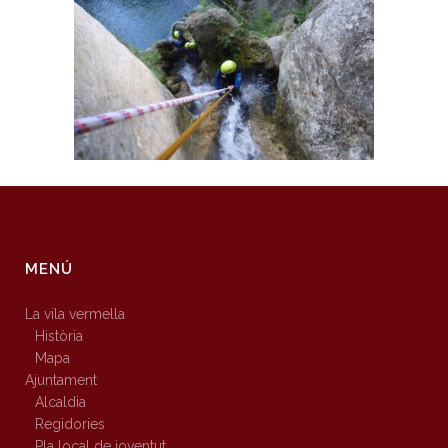
MENÚ
La vila vermella
Història
Mapa
Ajuntament
Alcaldia
Regidories
Pla local de joventut