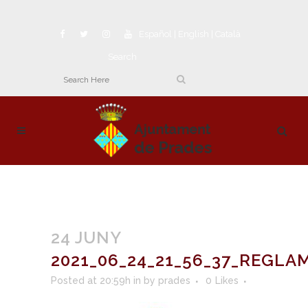
Español
|
English
|
Català
Search
24 JUNY
2021_06_24_21_56_37_REGL
Posted at 20:59h
in
by
prades
0
Likes