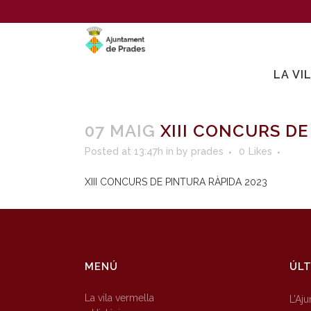
LA VI
07 MAIG
XIII CONCURS DE
Posted at 13:47h
in
by
prades
0
Likes
XIII CONCURS DE PINTURA RÀPIDA 2023
MENÚ
ÚLT
La vila vermella
L’Aj