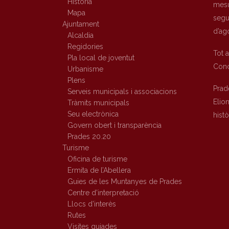
Història
mesu
Mapa
segur
Ajuntament
d’ag
Alcaldia
Regidories
Tot 
Pla local de joventut
Conc
Urbanisme
Plens
Prad
Serveis municipals i associacions
Elio
Tràmits municipals
Seu electrònica
hist
Govern obert i transparència
Prades 20.20
Turisme
Oficina de turisme
Ermita de l’Abellera
Guies de les Muntanyes de Prades
Centre d’interpretació
Llocs d’interès
Rutes
Visites guiades