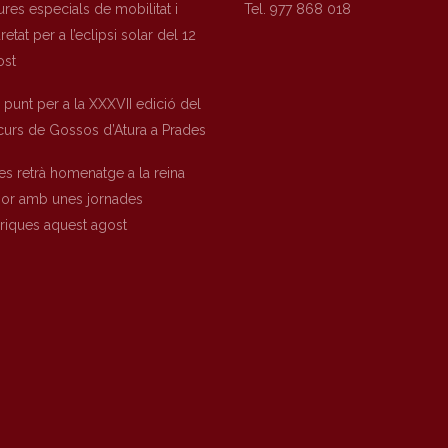
res especials de mobilitat i
Tel. 977 868 018
etat per a l’eclipsi solar del 12
ost
a punt per a la XXXVII edició del
urs de Gossos d’Atura a Prades
es retrà homenatge a la reina
nor amb unes jornades
òriques aquest agost