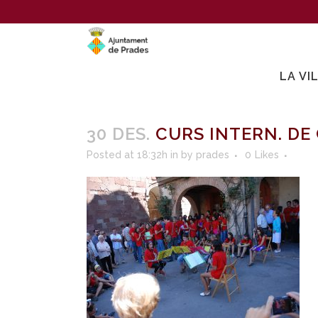
LA VI
30 DES.
CURS INTERN. DE
Posted at 18:32h
in
by
prades
0
Likes