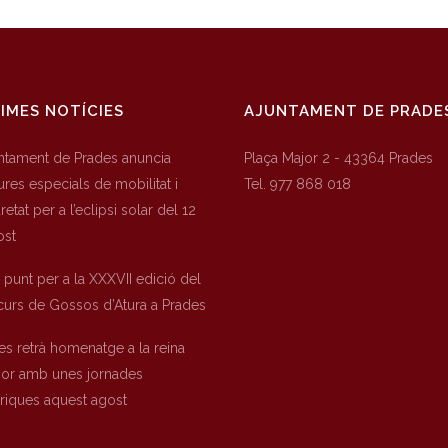
IMES NOTÍCIES
AJUNTAMENT DE PRADE
untament de Prades anuncia
Plaça Major 2 - 43364 Prades
res especials de mobilitat i
Tel. 977 868 018
etat per a l’eclipsi solar del 12
ost
a punt per a la XXXVII edició del
urs de Gossos d’Atura a Prades
es retrà homenatge a la reina
nor amb unes jornades
òriques aquest agost