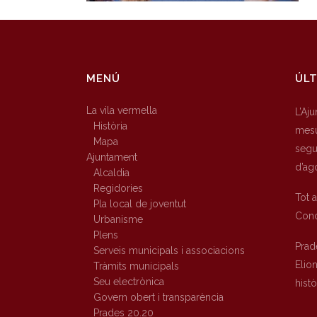
MENÚ
ÚLT
La vila vermella
L’Aj
Història
mesu
Mapa
segur
Ajuntament
d’ag
Alcaldia
Regidories
Tot 
Pla local de joventut
Conc
Urbanisme
Plens
Prad
Serveis municipals i associacions
Elio
Tràmits municipals
Seu electrònica
hist
Govern obert i transparència
Prades 20.20