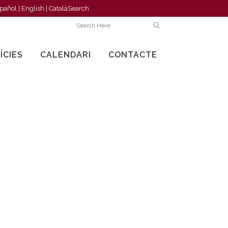
pañol
|
English
|
Català
Search
ÍCIES
CALENDARI
CONTACTE