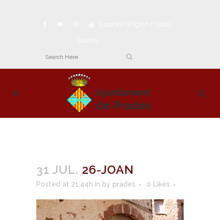
Español
|
English
|
Català
Search
31 JUL.
26-JOAN
Posted at 21:44h
in
by
prades
0
Likes