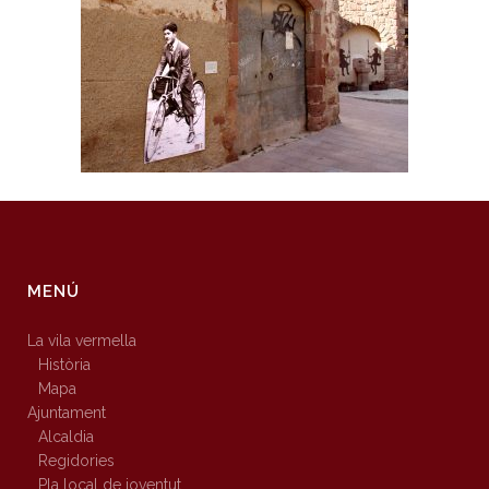
MENÚ
La vila vermella
Història
Mapa
Ajuntament
Alcaldia
Regidories
Pla local de joventut