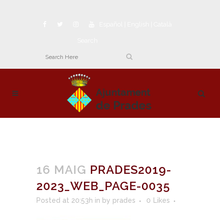
Español
|
English
|
Català
Search
16 MAIG
PRADES2019-
2023_WEB_PAGE-0035
Posted at 20:53h
in
by
prades
0
Likes