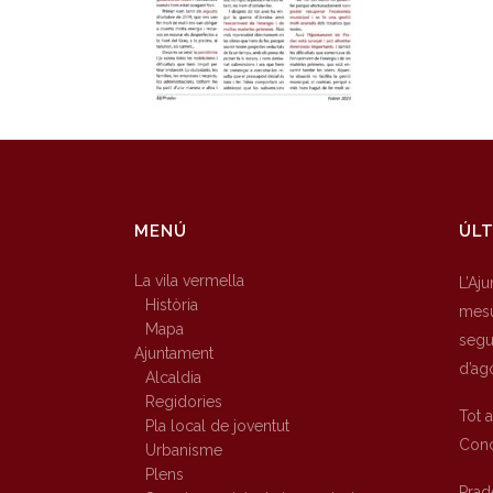
MENÚ
ÚLT
La vila vermella
L’Aj
Història
mesu
Mapa
segur
Ajuntament
d’ag
Alcaldia
Regidories
Tot 
Pla local de joventut
Conc
Urbanisme
Plens
Prad