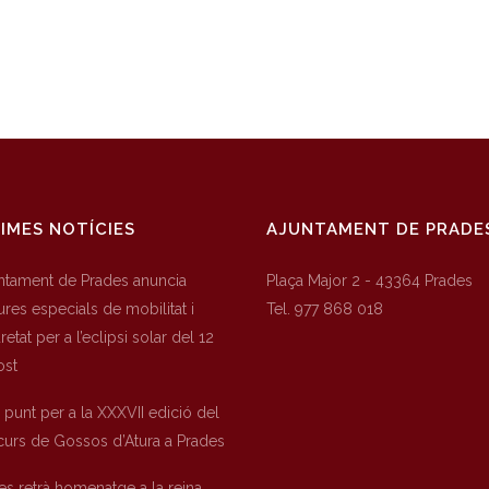
IMES NOTÍCIES
AJUNTAMENT DE PRADE
untament de Prades anuncia
Plaça Major 2 - 43364 Prades
res especials de mobilitat i
Tel. 977 868 018
etat per a l’eclipsi solar del 12
ost
a punt per a la XXXVII edició del
urs de Gossos d’Atura a Prades
es retrà homenatge a la reina