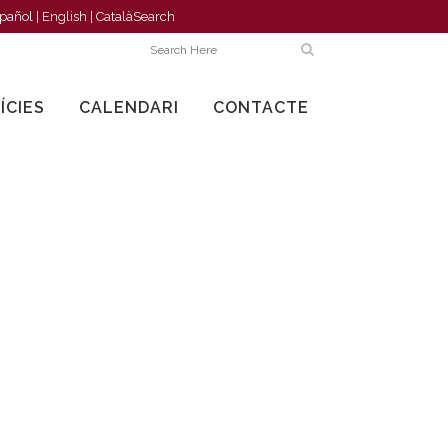
pañol
|
English
|
Català
Search
ÍCIES
CALENDARI
CONTACTE