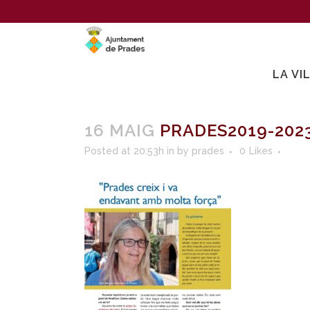
LA VI
16 MAIG
PRADES2019-202
Posted at 20:53h
in
by
prades
0
Likes