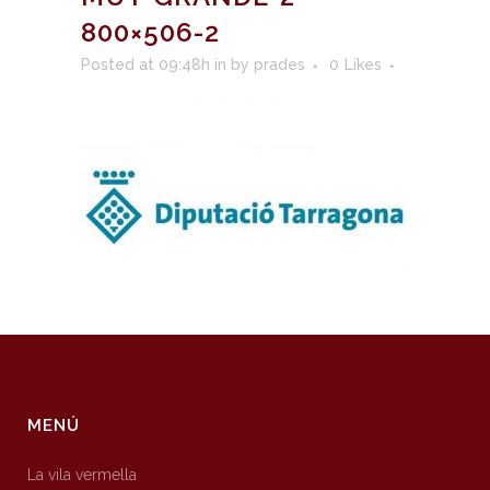
800×506-2
Posted at 09:48h
in
by
prades
0
Likes
MENÚ
La vila vermella