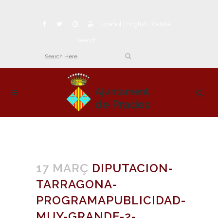
Español
|
English
|
Català
Search
17 MARÇ
DIPUTACION-
TARRAGONA-
PROGRAMAPUBLICIDAD-
MUY-GRANDE-2-