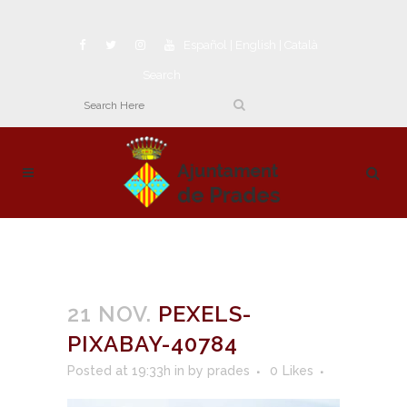
Español
|
English
|
Català
Search
21 NOV.
PEXELS-
PIXABAY-40784
Posted at 19:33h
in
by
prades
0
Likes