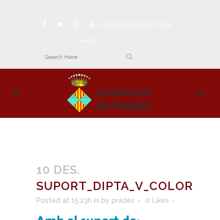
Español
|
English
|
Català
Search
10 DES.
SUPORT_DIPTA_V_COLOR
Posted at 15:23h
in
by
prades
0
Likes