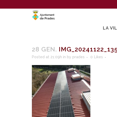
LA VI
28 GEN.
IMG_20241122_13
Posted at 21:09h
in
by
prades
0
Likes