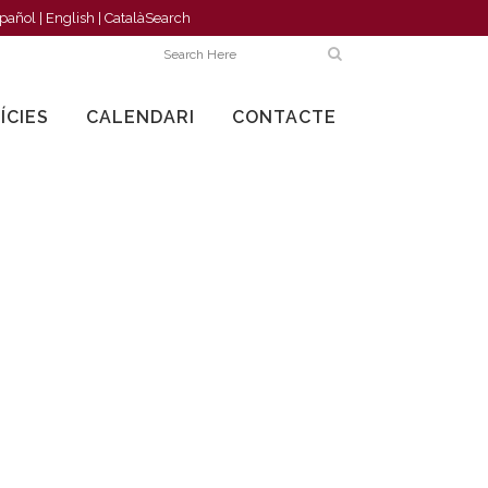
pañol
|
English
|
Català
Search
ÍCIES
CALENDARI
CONTACTE