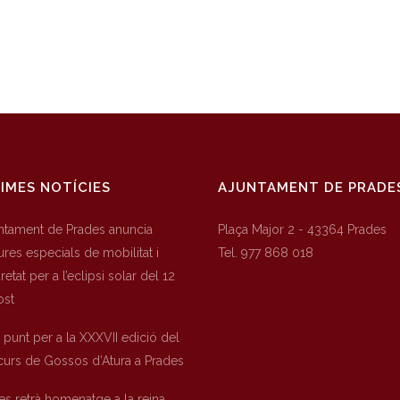
IMES NOTÍCIES
AJUNTAMENT DE PRADE
untament de Prades anuncia
Plaça Major 2 - 43364 Prades
res especials de mobilitat i
Tel. 977 868 018
etat per a l’eclipsi solar del 12
ost
a punt per a la XXXVII edició del
urs de Gossos d’Atura a Prades
es retrà homenatge a la reina