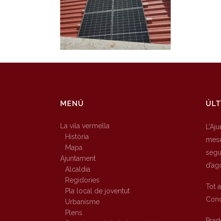
MENÚ
ÚLT
La vila vermella
L’Aj
Història
mesu
Mapa
segur
Ajuntament
d’ag
Alcaldia
Regidories
Tot 
Pla local de joventut
Conc
Urbanisme
Plens
Prad