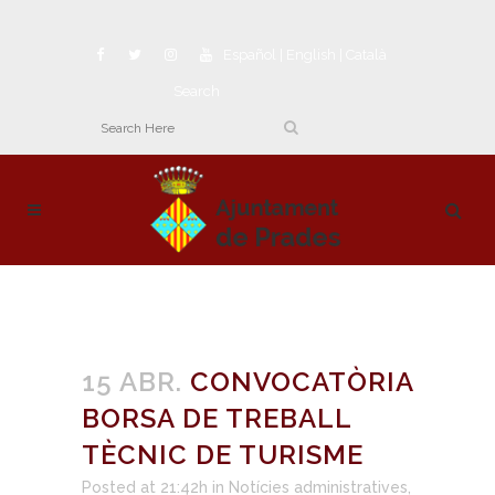
Español
|
English
|
Català
Search
15 ABR.
CONVOCATÒRIA
BORSA DE TREBALL
TÈCNIC DE TURISME
Posted at 21:42h
in
Notícies administratives
,