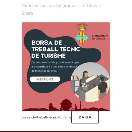
Notícies Turisme
by
prades
0
Likes
Share
BAIXA
borsa-de-treball-tecnic-turisme