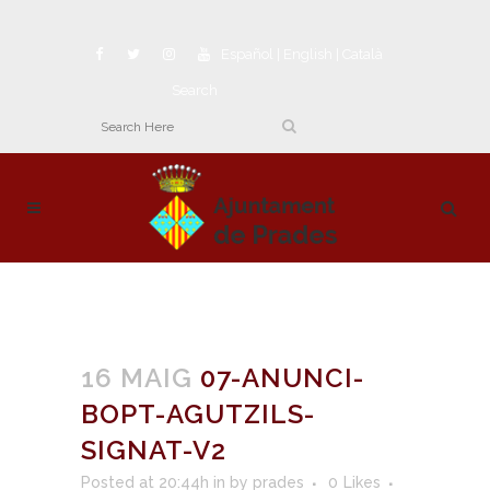
Español
|
English
|
Català
Search
16 MAIG
07-ANUNCI-
BOPT-AGUTZILS-
SIGNAT-V2
Posted at 20:44h
in
by
prades
0
Likes