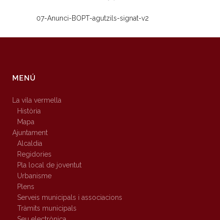
07-Anunci-BOPT-agutzils-signat-v2
MENÚ
La vila vermella
Història
Mapa
Ajuntament
Alcaldia
Regidories
Pla local de joventut
Urbanisme
Plens
Serveis municipals i associacions
Tràmits municipals
Seu electrònica