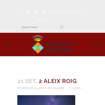
Español
|
English
|
Català
Search
21 SET.
2 ALEIX ROIG
Posted at 15:41h
in
by
prades
0
Likes