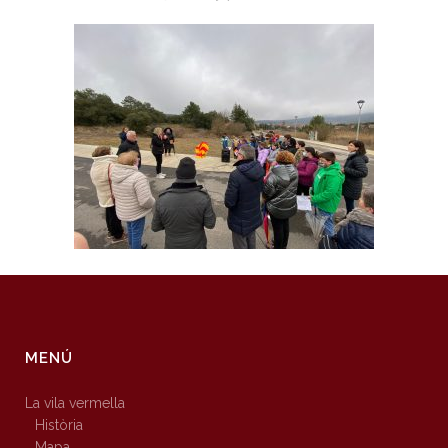
MENÚ
La vila vermella
Història
Mapa