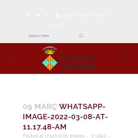
Español
|
English
|
Català
Search
09 MARÇ
WHATSAPP-
IMAGE-2022-03-08-AT-
11.17.48-AM
Posted at 17:50h
in
by
prades
0
Likes