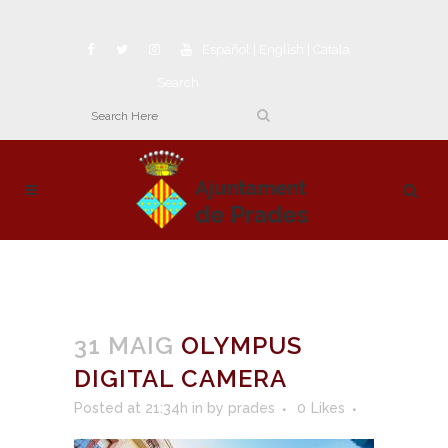
Español
|
English
|
Català
Search
31 MAIG
OLYMPUS
DIGITAL CAMERA
Posted at 21:34h
in
by
prades
0
Likes