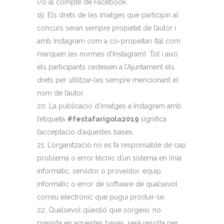
i/o al compte de Facebook.
Els drets de les imatges que participin al
concurs seran sempre propietat de l’autor i
amb Instagram com a co-propietari (tal com
marquen les normes d’Instagram). Tot i això
els participants cedeixen a l’Ajuntament els
drets per utilitzar-les sempre mencionant el
nom de l’autor.
La publicació d’imatges a Instagram amb
l’etiqueta
#festafarigola2019
significa
l’acceptació d’aquestes bases.
L’organització no es fa responsable de cap
problema o error tècnic d’un sistema en línia
informàtic, servidor o proveïdor, equip
informàtic o error de software de qualsevol
correu electrònic que pugui produir-se.
Qualsevol qüestió que sorgeixi, no
prevista en aquestes bases, serà resolta per