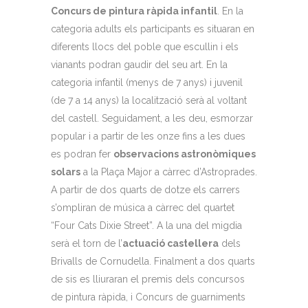
Concurs de pintura ràpida infantil
. En la
categoria adults els participants es situaran en
diferents llocs del poble que escullin i els
vianants podran gaudir del seu art. En la
categoria infantil (menys de 7 anys) i juvenil
(de 7 a 14 anys) la localització serà al voltant
del castell. Seguidament, a les deu, esmorzar
popular i a partir de les onze fins a les dues
es podran fer
observacions astronòmiques
solars
a la Plaça Major a càrrec d’Astroprades.
A partir de dos quarts de dotze els carrers
s’ompliran de música a càrrec del quartet
“Four Cats Dixie Street”. A la una del migdia
serà el torn de l’
actuació castellera
dels
Brivalls de Cornudella. Finalment a dos quarts
de sis es lliuraran el premis dels concursos
de pintura ràpida, i Concurs de guarniments