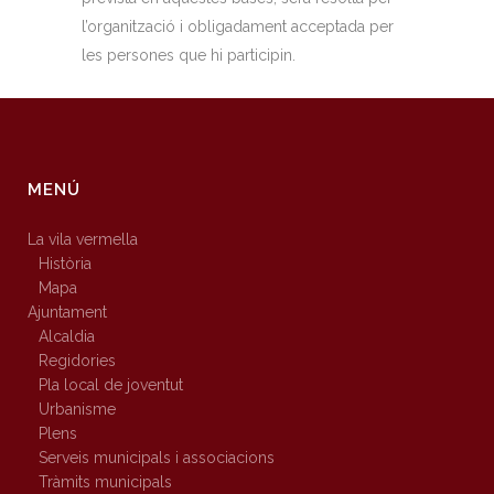
l’organització i obligadament acceptada per
les persones que hi participin.
MENÚ
La vila vermella
Història
Mapa
Ajuntament
Alcaldia
Regidories
Pla local de joventut
Urbanisme
Plens
Serveis municipals i associacions
Tràmits municipals