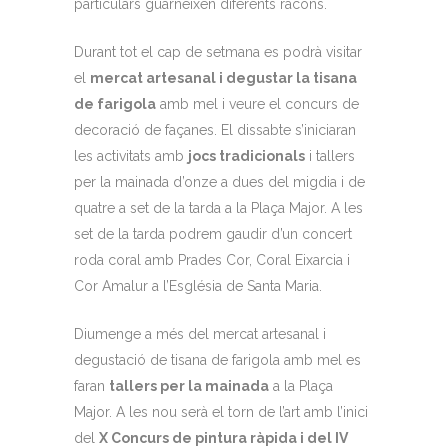
particulars guarneixen diferents racons.
Durant tot el cap de setmana es podrà visitar
el
mercat artesanal i degustar la tisana
de farigola
amb mel i veure el concurs de
decoració de façanes. El dissabte s’iniciaran
les activitats amb
jocs tradicionals
i tallers
per la mainada d’onze a dues del migdia i de
quatre a set de la tarda a la Plaça Major. A les
set de la tarda podrem gaudir d’un concert
roda coral amb Prades Cor, Coral Eixarcia i
Cor Amalur a l’Església de Santa Maria.
Diumenge a més del mercat artesanal i
degustació de tisana de farigola amb mel es
faran
tallers per la mainada
a la Plaça
Major. A les nou serà el torn de l’art amb l’inici
del
X Concurs de pintura ràpida i del IV