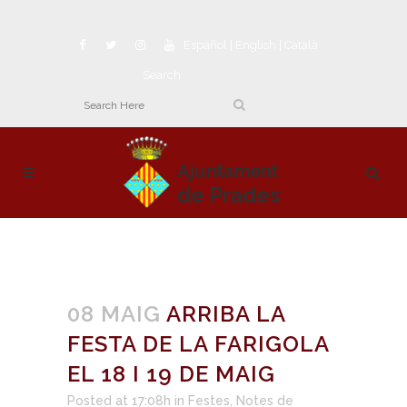
Español
|
English
|
Català
Search
08 MAIG
ARRIBA LA
FESTA DE LA FARIGOLA
EL 18 I 19 DE MAIG
Posted at 17:08h
in
Festes
,
Notes de