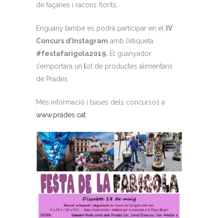
de façanes i racons florits.
Enguany també es podrà participar en el
IV
Concurs d’Instagram
amb l’etiqueta
#festafarigola2019.
El guanyador
s’emportarà un
l
ot de productes alimentaris
de Prades.
Més informació i bases dels concursos a
www.prades.cat