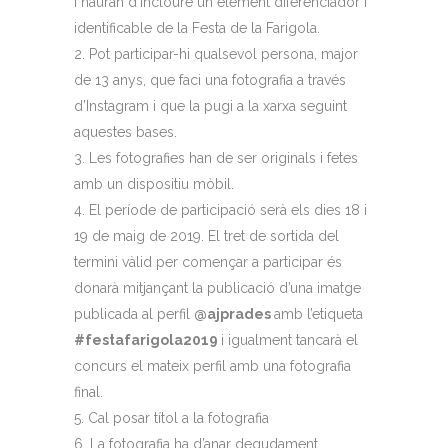
i hauran d’incloure un element diferenciador i
identificable de la Festa de la Farigola.
Pot participar-hi qualsevol persona, major
de 13 anys, que faci una fotografia a través
d’Instagram i que la pugi a la xarxa seguint
aquestes bases.
Les fotografies han de ser originals i fetes
amb un dispositiu mòbil.
El període de participació serà els dies 18 i
19 de maig de 2019. El tret de sortida del
termini vàlid per començar a participar és
donarà mitjançant la publicació d’una imatge
publicada al perfil
@ajprades
amb l’etiqueta
#festafarigola2019
i igualment tancarà el
concurs el mateix perfil amb una fotografia
final.
Cal posar títol a la fotografia
La fotografia ha d’anar degudament