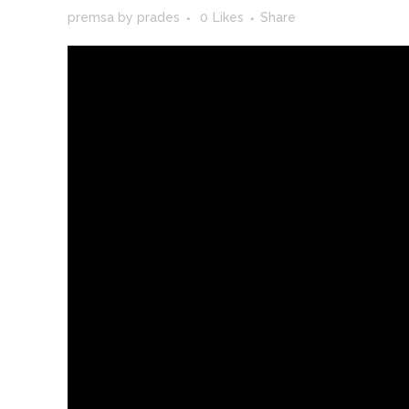
premsa
by
prades
0
Likes
Share