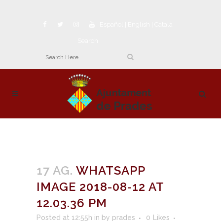
Español
|
English
|
Català
Search
17 AG.
WHATSAPP
IMAGE 2018-08-12 AT
12.03.36 PM
Posted at 12:55h
in
by
prades
0
Likes