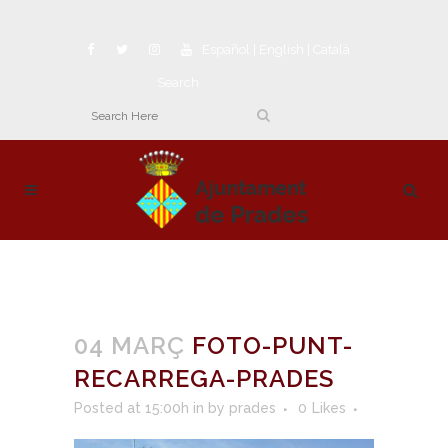
Español
|
English
|
Català
Search
04 MARÇ
FOTO-PUNT-
RECARREGA-PRADES
Posted at 15:00h
in
by
prades
0
Likes