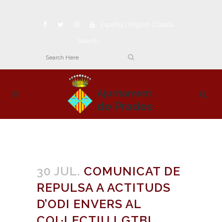
Español
|
English
|
Català
Search
30 JUL.
COMUNICAT DE
REPULSA A ACTITUDS
D’ODI ENVERS AL
COL·LECTIU LGTBI