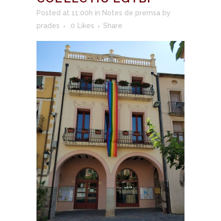
Posted at 11:00h
in
Notes de premsa
by
prades
0
Likes
Share