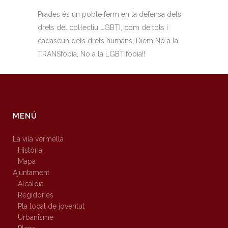
Prades és un poble ferm en la defensa dels
drets del col·lectiu LGBTI, com de tots i
cadascun dels drets humans. Diem No a la
TRANSfòbia, No a la LGBTIfòbia!!
MENÚ
La vila vermella
Història
Mapa
Ajuntament
Alcaldia
Regidories
Pla local de joventut
Urbanisme