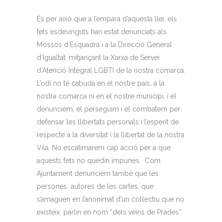
És per això que a l’empara d’aquesta llei, els
fets esdevinguts han estat denunciats als
Mossos d’Esquadra i a la Direcció General
d’Igualtat, mitjançant la Xarxa de Servei
d’Atenció Integral LGBTI de la nostra comarca.
L’odi no té cabuda en el nostre país, a la
nostra comarca ni en el nostre municipi, i el
denunciem, el perseguim i el combatem per
defensar les llibertats personals i l’esperit de
respecte a la diversitat i la llibertat de la nostra
Vila. No escatimarem cap acció per a que
aquests fets no quedin impunes. Com
Ajuntament denunciem també que les
persones autores de les cartes, que
s’amaguen en l’anonimat d’un col·lectiu que no
existeix, parlin en nom “dels veïns de Prades”.