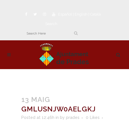
Español
|
English
|
Català
Search
13 MAIG
GMLUSNJW0AELGKJ
Posted at 12:46h
in
by
prades
0
Likes