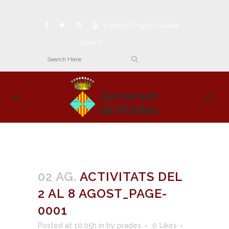
Español
|
English
|
Català
Search
02 AG.
ACTIVITATS DEL
2 AL 8 AGOST_PAGE-
0001
Posted at 10:05h
in
by
prades
0
Likes