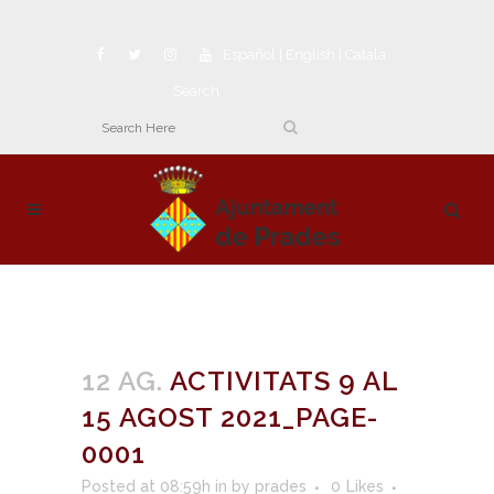
Español
|
English
|
Català
Search
12 AG.
ACTIVITATS 9 AL
15 AGOST 2021_PAGE-
0001
Posted at 08:59h
in
by
prades
0
Likes