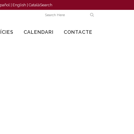
pañol
|
English
|
Català
Search
ÍCIES
CALENDARI
CONTACTE