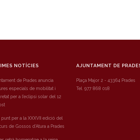
IMES NOTÍCIES
AJUNTAMENT DE PRADE
untament de Prades anuncia
Plaça Major 2 - 43364 Prades
res especials de mobilitat i
Tel. 977 868 018
etat per a l’eclipsi solar del 12
ost
a punt per a la XXXVII edició del
urs de Gossos d’Atura a Prades
es retrà homenatge a la reina