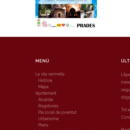
MENÚ
ÚLT
La vila vermella
L’Aj
Història
mesu
Mapa
segur
Ajuntament
d’ag
Alcaldia
Regidories
Tot 
Pla local de joventut
Conc
Urbanisme
Plens
Prad