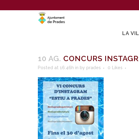
LA VI
10 AG.
CONCURS INSTAG
Posted at 16:46h
in
by
prades
0
Likes