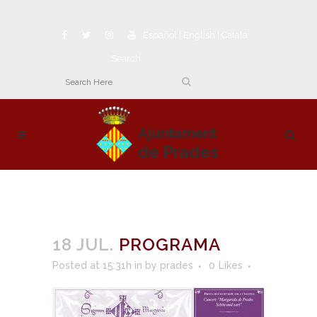
Español
|
English
|
Català
Search
18 JUL.
PROGRAMA
Posted at 15:31h
in
by
prades
0
Likes