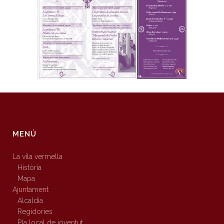
MENÚ
La vila vermella
Història
Mapa
Ajuntament
Alcaldia
Regidories
Pla local de joventut