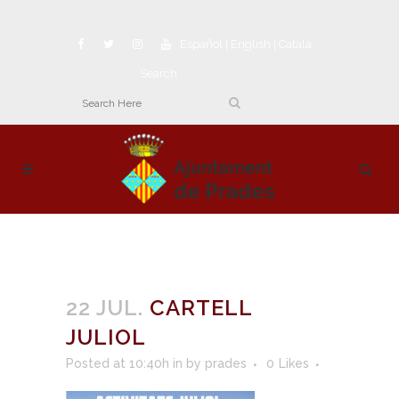
Español
|
English
|
Català
Search
22 JUL.
CARTELL
JULIOL
Posted at 10:40h
in
by
prades
0
Likes