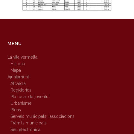
MENÚ
La vila vermella
Història
Mapa
Ajuntament
Alcaldia
Regidories
Pla local de joventut
Urbanisme
Plens
Serveis municipals i associacions
Tràmits municipals
Seu electrònica