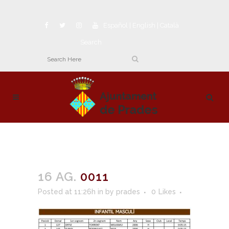
Español
|
English
|
Català
Search
16 AG.
0011
Posted at 11:26h
in
by
prades
0
Likes