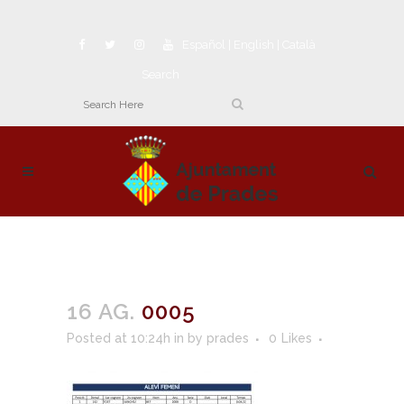
Español
|
English
|
Català
Search
16 AG.
0005
Posted at 10:24h
in
by
prades
0
Likes