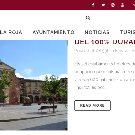
Es
11 ABR
PRADES 
LLA ROJA
AYUNTAMIENTO
NOTICIAS
TURI
DEL 100% DURA
Posted at 08:53h
in
Fiestas
,
S
Els set establiments hotelers 
ocupació que oscil•larà entre 
vila -de 600 habitants- durant el
fins i tot, es pot...
READ MORE