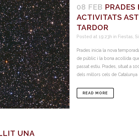
08 FEB
PRADES 
ACTIVITATS AS
TARDOR
Posted at 19:23h
in
Fiestas
,
S
Prades inicia la nova temporada
de públic i la bona acollida qu
passat estiu. Prades, situat a 1
dels millors cels de Catalunya p
READ MORE
LLIT UNA