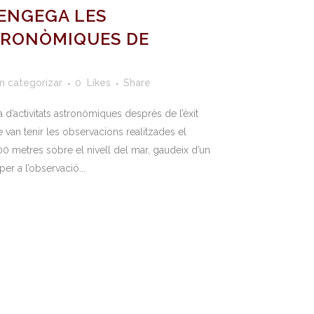
ENGEGA LES
TRONÒMIQUES DE
in categorizar
0
Likes
Share
 d’activitats astronòmiques després de l’èxit
e van tenir les observacions realitzades el
000 metres sobre el nivell del mar, gaudeix d’un
er a l’observació...