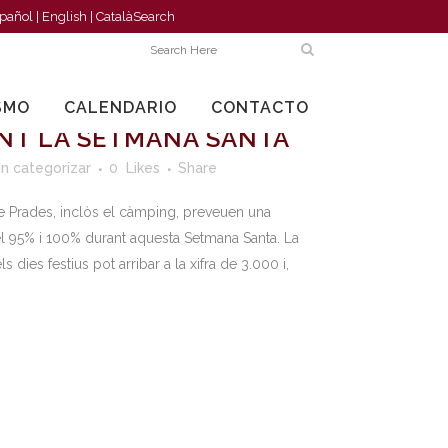
pañol
|
English
|
Català
Search
PREVEU UNA OCUPACIÓ
SMO
CALENDARIO
CONTACTO
NT LA SETMANA SANTA
in categorizar
0
Likes
Share
de Prades, inclòs el càmping, preveuen una
el 95% i 100% durant aquesta Setmana Santa. La
s dies festius pot arribar a la xifra de 3.000 i,