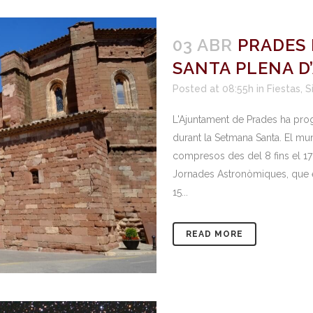
03 ABR
PRADES
SANTA PLENA D
Posted at 08:55h
in
Fiestas
,
S
L'Ajuntament de Prades ha prog
durant la Setmana Santa. El mun
compresos des del 8 fins el 17
Jornades Astronòmiques, que es 
15...
READ MORE