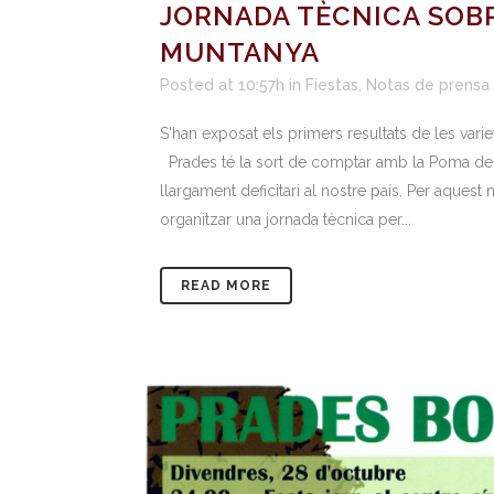
JORNADA TÈCNICA SOB
MUNTANYA
Posted at 10:57h
in
Fiestas
,
Notas de prensa
S'han exposat els primers resultats de les var
Prades té la sort de comptar amb la Poma de 
llargament deficitari al nostre país. Per aquest
organitzar una jornada tècnica per...
READ MORE