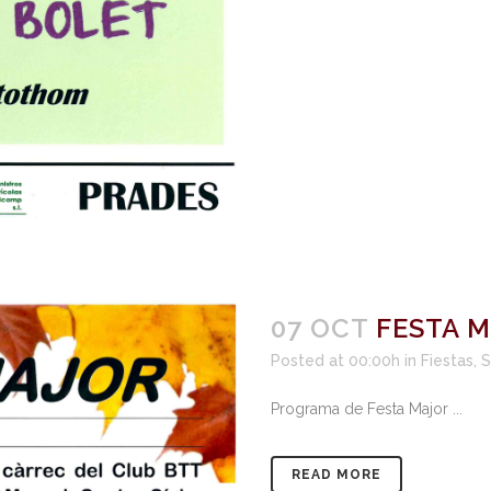
07 OCT
FESTA M
Posted at 00:00h
in
Fiestas
,
S
Programa de Festa Major ...
READ MORE