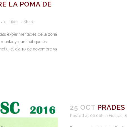
RE LA POMA DE
0
Likes
Share
ietats experimentades de la zona
muntanya, un fruit que és
 motiu, el dia 10 de novembre va
25 OCT
PRADES 
Posted at 00:00h
in
Fiestas
,
S