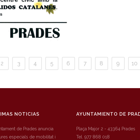
2
3
4
5
6
7
8
9
10
IMAS NOTICIAS
AYUNTAMIENTO DE PRA
untament de Prades anuncia
Plaça Major 2 - 43364 Prades
res especials de mobilitat i
Tel. 977 868 018