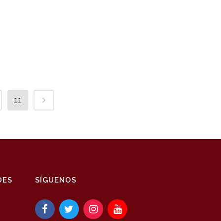
11
DES
SÍGUENOS