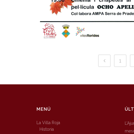
1
MENÚ
ÚLT
La Villa Roja
L’Aj
Historia
mesu