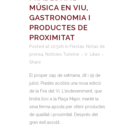
MÚSICA EN VIU,
GASTRONOMIA I
PRODUCTES DE
PROXIMITAT
Posted at 10:50h
in
Fiestas
,
Notas de
prensa
,
Notícies Turisme
0
Likes
Share
​El proper cap de setmana, 18 i 19 de
juliol, Prades acollirà una nova edició
de la Fira del Vi. L'esdeveniment, que
tindrà lloc a la Plaça Major, manté la
seva ferma aposta per oferir productes
de qualitat i proximitat. Després del
gran èxit assolit...