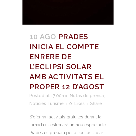
10 AGO
PRADES
INICIA EL COMPTE
ENRERE DE
L’ECLIPSI SOLAR
AMB ACTIVITATS EL
PROPER 12 D’AGOST
Posted at 17:00h
in
Notas de prensa
,
Notícies Turisme
0
Likes
Share
S'oferiran activitats gratuïtes durant la
jornada i s'estrenarà un nou espectacle
Prades es prepara per a l'eclipsi solar