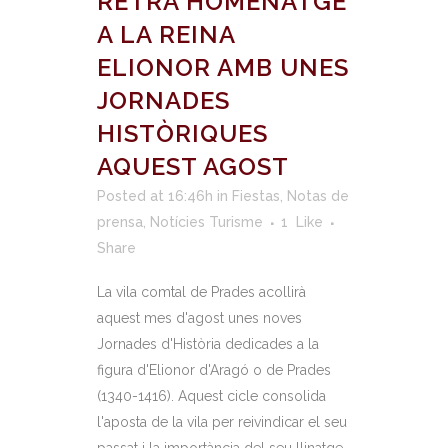
RETRÀ HOMENATGE
A LA REINA
ELIONOR AMB UNES
JORNADES
HISTÒRIQUES
AQUEST AGOST
Posted at 16:46h
in
Fiestas
,
Notas de
prensa
,
Notícies Turisme
1
Like
Share
La vila comtal de Prades acollirà
aquest mes d'agost unes noves
Jornades d'Història dedicades a la
figura d'Elionor d'Aragó o de Prades
(1340-1416). Aquest cicle consolida
l'aposta de la vila per reivindicar el seu