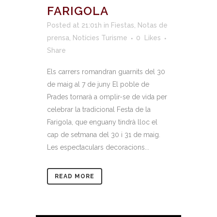
FARIGOLA
Posted at 21:01h
in
Fiestas
,
Notas de
prensa
,
Notícies Turisme
0
Likes
Share
Els carrers romandran guarnits del 30
de maig al 7 de juny El poble de
Prades tornarà a omplir-se de vida per
celebrar la tradicional Festa de la
Farigola, que enguany tindrà lloc el
cap de setmana del 30 i 31 de maig.
Les espectaculars decoracions...
READ MORE