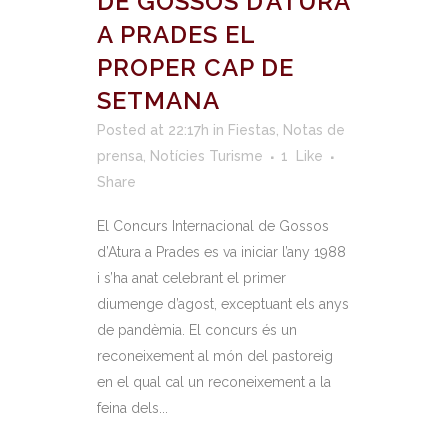
DE GOSSOS D’ATURA
A PRADES EL
PROPER CAP DE
SETMANA
Posted at 22:17h
in
Fiestas
,
Notas de
prensa
,
Notícies Turisme
1
Like
Share
El Concurs Internacional de Gossos
d’Atura a Prades es va iniciar l’any 1988
i s’ha anat celebrant el primer
diumenge d’agost, exceptuant els anys
de pandèmia. El concurs és un
reconeixement al món del pastoreig
en el qual cal un reconeixement a la
feina dels...