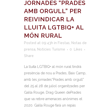
JORNADES “PRADES
AMB ORGULL” PER
REIVINDICAR LA
LLUITA LGTBIQ+ AL
MÓN RURAL
Posted at 09:43h
in
Fiestas
,
Notas de
prensa
,
Notícies Turisme
0
Likes
Share
La lluita LGTBIQ+ al món rural tindrà
presència de nou a Prades, Baix Camp,
amb les jornades“Prades amb orgull”
del 25 al 28 de juliol organitzades per
Gal·la Rouge, Drag Queen dePrades
que va rebre amenaces anònimes el
2020. Gal·la Rouge farà un repàs