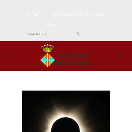
Español
|
English
|
Català
Search