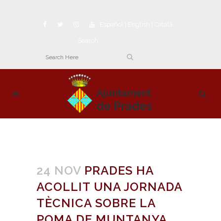
Español
|
English
|
Català
Search
24 NOV
PRADES HA
ACOLLIT UNA JORNADA
TÈCNICA SOBRE LA
POMA DE MUNTANYA