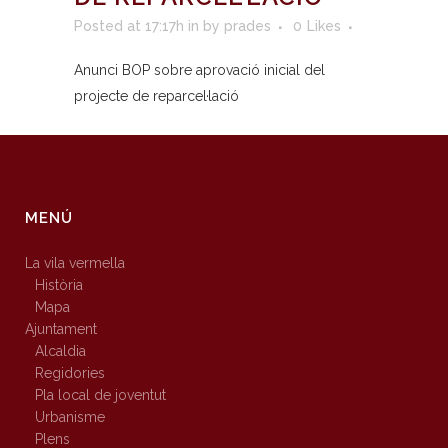
Posted at 17:17h
in
by
prades
0
Likes
Anunci BOP sobre aprovació inicial del
projecte de reparcel·lació
MENÚ
La vila vermella
Història
Mapa
Ajuntament
Alcaldia
Regidories
Pla local de joventut
Urbanisme
Plens