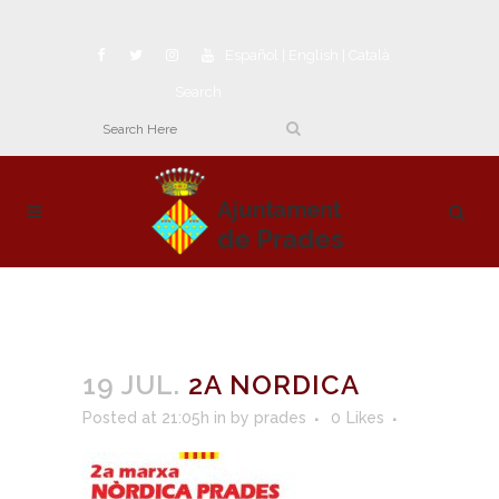
Español
|
English
|
Català
Search
19 JUL.
2A NORDICA
Posted at 21:05h
in
by
prades
0
Likes