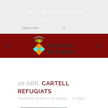
Español
|
English
|
Català
Search
20 ABR.
CARTELL
REFUGIATS
Posted at 09:00h
in
by
prades
0
Likes