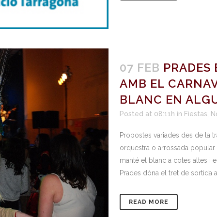
07 FEB
PRADES 
AMB EL CARNAV
BLANC EN ALG
Posted at 08:11h
in
Fiestas
,
N
Propostes variades des de la tra
orquestra o arrossada popular 
manté el blanc a cotes altes i 
Prades dóna el tret de sortida a.
READ MORE