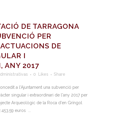
TACIÓ DE TARRAGONA
UBVENCIÓ PER
 ACTUACIONS DE
ULAR I
, ANY 2017
administrativas
0
Likes
Share
oncedit a l'Ajuntament una subvenció per
cter singular i extraordinari de l'any 2017 per
 Projecte Arqueològic de la Roca d'en Gríngol
.453,59 euros ...