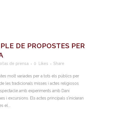
 PLE DE PROPOSTES PER
A
otas de prensa
0
Likes
Share
s molt variades per a tots els públics per
 les tradicionals misses i actes religiosos
’espectacle amb experiments amb Dani
 i excursions. Els actes principals s’iniciaran
 el...