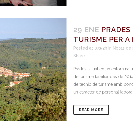
29 ENE
PRADES 
TURISME PER A 
Posted at 07:52h
in
Notas de 
Share
Prades, situat en un entorn natu
de turisme familiar des de 201
de tècnic de turisme amb concur
un caràcter de personal laboral
READ MORE