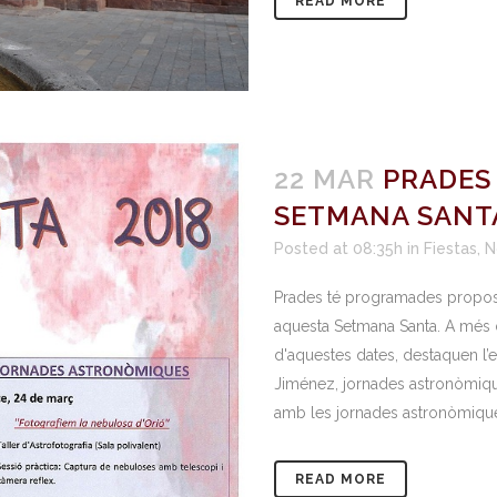
READ MORE
22 MAR
PRADES
SETMANA SANT
Posted at 08:35h
in
Fiestas
,
N
Prades té programades proposte
aquesta Setmana Santa. A més de
d'aquestes dates, destaquen l
Jiménez, jornades astronòmiques
amb les jornades astronòmiques
READ MORE