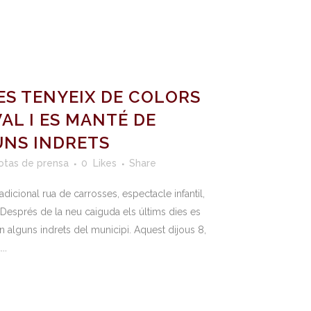
ES TENYEIX DE COLORS
AL I ES MANTÉ DE
UNS INDRETS
otas de prensa
0
Likes
Share
dicional rua de carrosses, espectacle infantil,
Després de la neu caiguda els últims dies es
en alguns indrets del municipi. Aquest dijous 8,
..