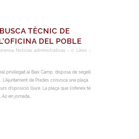
BUSCA TÈCNIC DE
L’OFICINA DEL POBLE
prensa
,
Noticias administrativas
0
Likes
ral privilegiat al Baix Camp, disposa de segell
4. L’Ajuntament de Prades convoca una plaça
s d’oposició lliure. La plaça que s’ofereix té
 A2 en jornada...