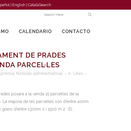
pañol
|
English
|
Català
Search
SMO
CALENDARIO
CONTACTO
AMENT DE PRADES
ENDA PARCEL·LES
 prensa
,
Noticias administrativas
0
Likes
ades posarà a la venda 15 parcel·les de la
. La majoria de les parcel·les són d’entre 400m
 grans d’entre 1300m 2 i 1500 m 2 . El...