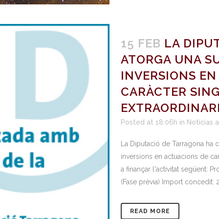
15 FEB
LA DIPU
ATORGA UNA S
INVERSIONS EN
CARÀCTER SING
EXTRAORDINARI
Posted at 18:06h
in
Noticias 
La Diputació de Tarragona ha c
inversions en actuacions de carà
a finançar l'activitat següent:
(Fase prèvia) Import concedit: 2
READ MORE