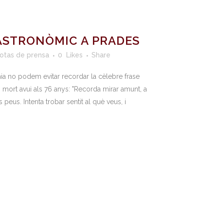
 ASTRONÒMIC A PRADES
otas de prensa
0
Likes
Share
mia no podem evitar recordar la cèlebre frase
, mort avui als 76 anys: "Recorda mirar amunt, a
us peus. Intenta trobar sentit al què veus, i