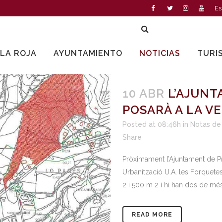
Es
LLA ROJA
AYUNTAMIENTO
NOTICIAS
TURI
10 ABR
L’AJUNT
POSARÀ A LA V
Posted at 08:46h
in
Notas de
Share
Pròximament l’Ajuntament de Pr
Urbanització U.A. les Forquetes
2 i 500 m 2 i hi han dos de més
READ MORE