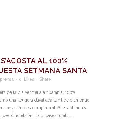
S’ACOSTA AL 100%
QUESTA SETMANA SANTA
 prensa
0
Likes
Share
ers de la vila vermella arribaran al 100%
amb una lleugera davallada la nit de diumenge
ltims anys. Prades compta amb 8 establiments
des d’hotels familiars, cases rurals,...