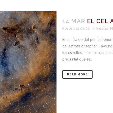
14 MAR
EL CEL
Posted at 08:22h
in
Fiestas
,
N
En un dia de dol per l’astrono
de l’astrofísic Stephen Hawking
les estrelles, i no a baix, als te
pregunta’t què és...
READ MORE