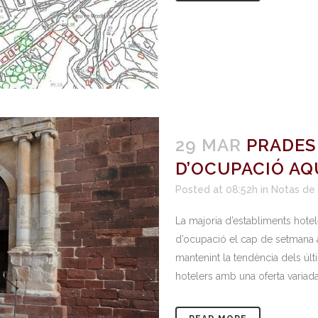
29 MAR
PRADES 
D’OCUPACIÓ A
Posted at 08:52h
in
Notas de
La majoria d’establiments hotel
d’ocupació el cap de setmana 
mantenint la tendència dels ú
hotelers amb una oferta variada, 