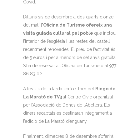
Covid.
Dilluns sis de desembre a dos quarts d’onze
del matí
l’Oficina de Turisme ofereix una
visita guiada cultural pel poble
que inclou
l’interior de l’església i les restes del castell
recentment renovades. El preu de l’activitat és
de 5 euros i per a menors de set anys gratuïta.
S’ha de reservar a l’Oficina de Turisme o al 977
86 83 02.
A les sis de la tarda serà el torn del
Bingo de
La Marató de TV3
al Centre Cívic organitzat
per l’Associació de Dones de l’Abellera. Els
diners recaptats es destinaran íntegrament a
l’edició de La Marató d’enguany.
Finalment, dimecres 8 de desembre s’oferirà