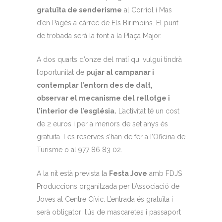
gratuïta de senderisme
al Corriol i Mas
d’en Pagès a càrrec de Els Birimbins. El punt
de trobada serà la font a la Plaça Major.
A dos quarts d’onze del matí qui vulgui tindrà
l’oportunitat de
pujar al campanar i
contemplar l’entorn des de dalt,
observar el mecanisme del rellotge i
l’interior de l’església.
L’activitat té un cost
de 2 euros i per a menors de set anys és
gratuïta. Les reserves s’han de fer a l’Oficina de
Turisme o al 977 86 83 02.
A la nit està prevista la
Festa Jove
amb FDJS
Produccions organitzada per l’Associació de
Joves al Centre Cívic. L’entrada és gratuïta i
serà obligatori l’ús de mascaretes i passaport