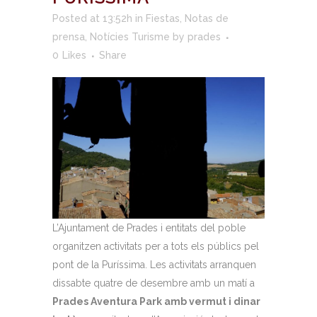
Posted at 13:52h
in
Fiestas
,
Notas de
prensa
,
Notícies Turisme
by
prades
0
Likes
Share
L’Ajuntament de Prades i entitats del poble
organitzen activitats per a tots els públics pel
pont de la Puríssima. Les activitats arranquen
dissabte quatre de desembre amb un matí a
Prades Aventura Park amb vermut i dinar