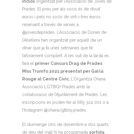
inclòs
organitzat per l’Associació de Joves de
Prades. El preu per als socis és de divuit
euros i pels no socis de vint-i-tres euros
reservant a través de xarxes a
@jovesdeprades. L’Associació de Dones de
l’Abellera han organitzat per aquell dia un
dinar que ja fa unes setmanes que té
l’aforament complert. A les vuit de la tarda es
farà el
primer Concurs Drag de Prades
Miss Trumfo 2021 presentat per Gal·la
Rouge al Centre Cívic.
L’Organitza Ohana
Associació LGTBIQ+ Prades amb la
col·laboració de l’Ajuntament de Prades. Les
inscripcions es poden fer al 665 324 001 o a
l’Instagram @ohana.lgtbiq.prades.
El diumenge cinc de desembre a dos quarts
de deu del matí hi ha programada
sortida