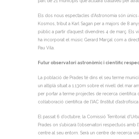
part de 21 municipis que actuarà d’altaveu per atrau
Els dos nous espectacles d’Astronomia són únics a 
Kosmos, tribut a Karl Sagan per a majors de 8 anys, 
públic a partir d’aquest divendres 4 de març. Els v
ha incorporat el músic Gerard Marçal com a director
Pau Vila.
Futur observatori astronòmic i científic respe
La població de Prades té dins el seu terme municipal
un altiplà situat a 1.130m sobre el nivell del mar a
per portar a terme projectes de recerca científica d
col·laboració científica de l’IAC (Institut d’astrofísi
El passat 6 d’octubre, la Comissió Territorial d’U
Prades on s’ubicarà l’observatori respectuós amb l’
centre al seu entorn. Serà un centre de recerca vis