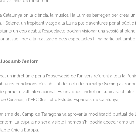
re visitants de tot el món.
Catalunya on la ciència, la música i la llum es barregen per crear un 
i Selene, un trepidant viatge a la Lluna ple d’aventures per al públic f
isitants un cop acabat l’espectacle podran visionar una sessió al planet
 artístic i per a la realització dels espectacles hi ha participat tamb
ctuós amb l’entorn
 un indret únic per a l’observació de l’univers referent a tota la Penín
mb unes condicions d’estabilitat del cel i de la imatge (seeing astronòm
e primer nivell internacional. És en aquest indret on s’ubicarà el futu
ca de Canarias) i l’IEEC (Institut d’Estudis Espacials de Catalunya).
rbanisme del Camp de Tarragona va aprovar la modificació puntual de l´
entorn. La cúpula no seria visible i només s’hi podria accedir amb un 
itable únic a Europa.