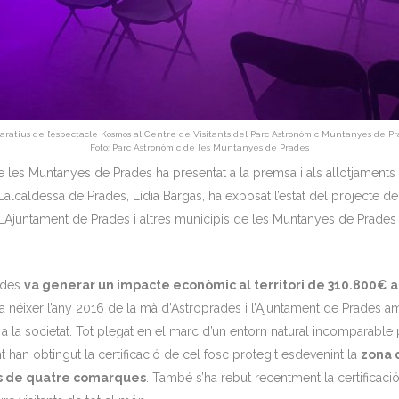
aratius de l’espectacle Kosmos al Centre de Visitants del Parc Astronòmic Muntanyes de Pr
Foto: Parc Astronòmic de les Muntanyes de Prades
es Muntanyes de Prades ha presentat a la premsa i als allotjaments d
 L’alcaldessa de Prades, Lídia Bargas, ha exposat l’estat del projecte 
ori. L’Ajuntament de Prades i altres municipis de les Muntanyes de Prad
ades
va generar un impacte econòmic al territori de 310.800€ atr
a néixer l’any 2016 de la mà d’Astroprades i l’Ajuntament de Prades am
ca a la societat. Tot plegat en el marc d’un entorn natural incomparab
han obtingut la certificació de cel fosc protegit esdevenint la
zona 
pis de quatre comarques
. També s’ha rebut recentment la certificació