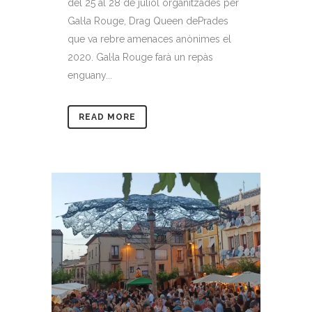
del 25 al 28 de juliol organitzades per
Gal·la Rouge, Drag Queen dePrades
que va rebre amenaces anònimes el
2020. Gal·la Rouge farà un repàs
enguany...
READ MORE