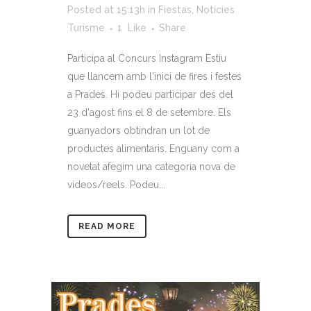
Posted at 15:13h
in
Fiestas
,
Notícies
Turisme
1
Like
Share
Participa al Concurs Instagram Estiu
que llancem amb l'inici de fires i festes
a Prades. Hi podeu participar des del
23 d'agost fins el 8 de setembre. Els
guanyadors obtindran un lot de
productes alimentaris. Enguany com a
novetat afegim una categoria nova de
vídeos/reels. Podeu...
READ MORE