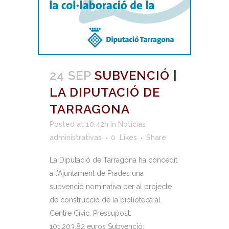
24 SEP
SUBVENCIÓ |
LA DIPUTACIÓ DE
TARRAGONA
Posted at 10:42h
in
Noticias
administrativas
0
Likes
Share
La Diputació de Tarragona ha concedit
a l’Ajuntament de Prades una
subvenció nominativa per al projecte
de construcció de la biblioteca al
Centre Cívic. Pressupost:
101.203,82 euros Subvenció: