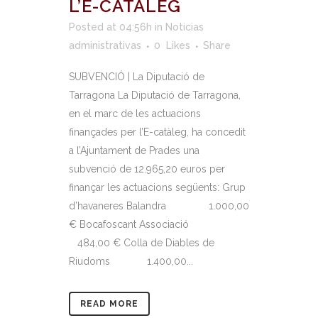
L’E-CATÀLEG
Posted at 04:56h
in
Noticias
administrativas
0
Likes
Share
SUBVENCIÓ | La Diputació de
Tarragona La Diputació de Tarragona,
en el marc de les actuacions
finançades per l’E-catàleg, ha concedit
a l’Ajuntament de Prades una
subvenció de 12.965,20 euros per
finançar les actuacions següents: Grup
d’havaneres Balandra 1.000,00
€ Bocafoscant Associació
484,00 € Colla de Diables de
Riudoms 1.400,00...
READ MORE