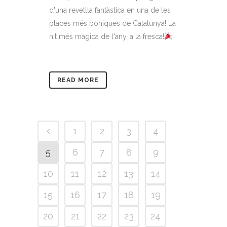
d'una revetlla fantàstica en una de les
places més boniques de Catalunya! La
nit més màgica de l'any, a la fresca!
...
READ MORE
1
2
3
4
5
6
7
8
9
10
11
12
13
14
15
16
17
18
19
20
21
22
23
24