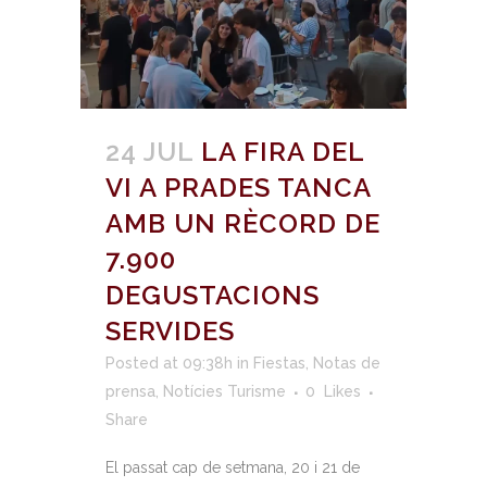
24 JUL
LA FIRA DEL
VI A PRADES TANCA
AMB UN RÈCORD DE
7.900
DEGUSTACIONS
SERVIDES
Posted at 09:38h
in
Fiestas
,
Notas de
prensa
,
Notícies Turisme
0
Likes
Share
El passat cap de setmana, 20 i 21 de