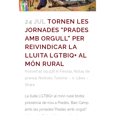
24 JUL
TORNEN LES
JORNADES “PRADES
AMB ORGULL” PER
REIVINDICAR LA
LLUITA LGTBIQ+ AL
MÓN RURAL
Posted at 09:43h
in
Fiestas
,
Notas de
prensa
,
Notícies Turisme
0
Likes
Share
La lluita LGTBIQ+ al món rural tindrà
presència de nou a Prades, Baix Camp,
amb les jornades“Prades amb orgull”