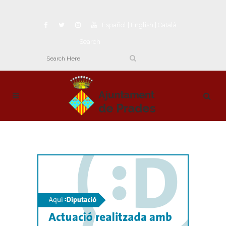
Español
|
English
|
Català
Search