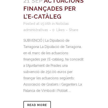
21 SEP
ACTUACIONS
FINANÇADES PER
L’E-CATÀLEG
Posted at 15:06h
in
Noticias
administrativas
0
Likes
Share
SUBVENCIÓ | La Diputació de
Tarragona La Diputació de Tarragona,
en el marc de les actuacions
finançades per l’E-catàleg, ha concedit
a l’Ajuntament de Prades una
subvenció de 250,00 euros per
finançar les actuacions següents:
Associació de Grallers i Geganters La
Palanca de Vimbodí i Poblet ...
READ MORE