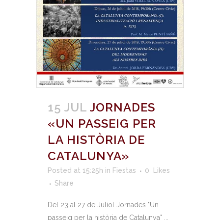
15 JUL
JORNADES
«UN PASSEIG PER
LA HISTÒRIA DE
CATALUNYA»
Posted at 15:25h
in
Fiestas
0
Likes
Share
Del 23 al 27 de Juliol Jornades "Un
passeig per la història de Catalunya" ...