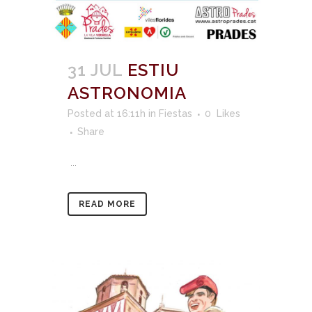
31 JUL
ESTIU
ASTRONOMIA
Posted at 16:11h
in
Fiestas
0
Likes
Share
...
READ MORE