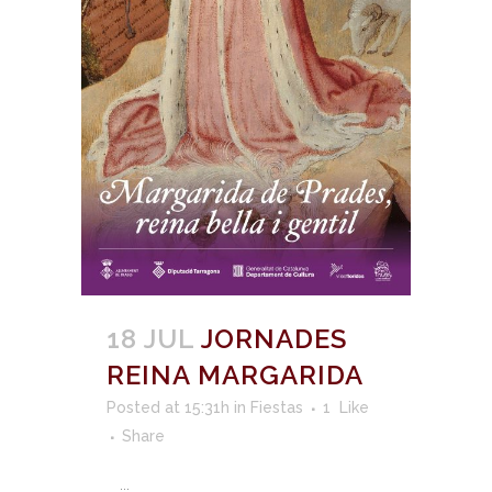
18 JUL
JORNADES
REINA MARGARIDA
Posted at 15:31h
in
Fiestas
1
Like
Share
...