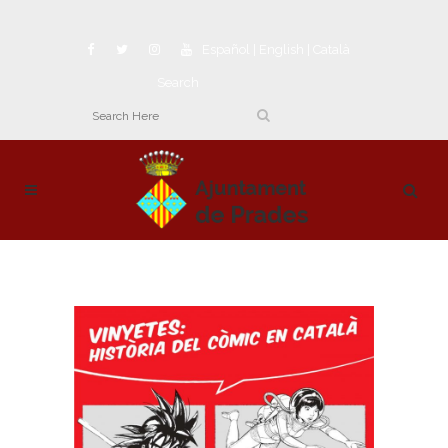
Español
|
English
|
Català
Search