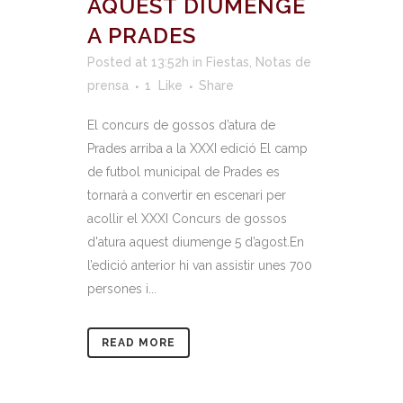
AQUEST DIUMENGE
A PRADES
Posted at 13:52h
in
Fiestas
,
Notas de
prensa
1
Like
Share
El concurs de gossos d’atura de
Prades arriba a la XXXI edició El camp
de futbol municipal de Prades es
tornarà a convertir en escenari per
acollir el XXXI Concurs de gossos
d'atura aquest diumenge 5 d’agost.En
l’edició anterior hi van assistir unes 700
persones i...
READ MORE