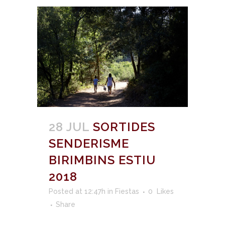
28 JUL
SORTIDES
SENDERISME
BIRIMBINS ESTIU
2018
Posted at 12:47h
in
Fiestas
0
Likes
Share