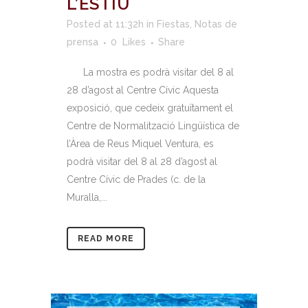
L’ESTIU
Posted at 11:32h
in
Fiestas
,
Notas de
prensa
0
Likes
Share
La mostra es podrà visitar del 8 al
28 d’agost al Centre Cívic Aquesta
exposició, que cedeix gratuïtament el
Centre de Normalització Lingüística de
l’Àrea de Reus Miquel Ventura, es
podrà visitar del 8 al 28 d’agost al
Centre Cívic de Prades (c. de la
Muralla,...
READ MORE