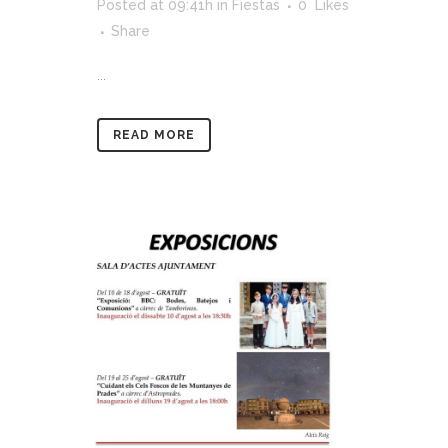
Posted at 09:41h
in
Fiestas
0
Likes
Share
...
READ MORE