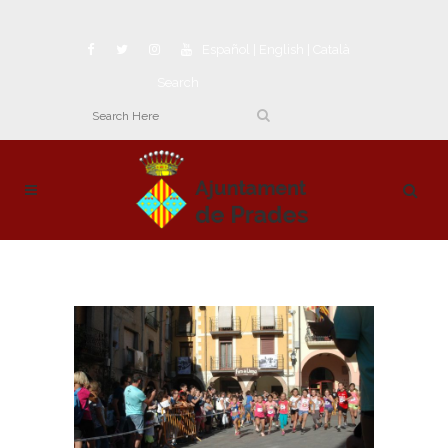
Español
|
English
|
Català
Search