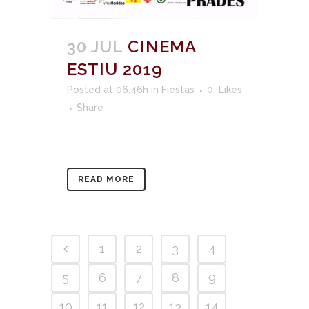
30 JUL
CINEMA
ESTIU 2019
Posted at 06:46h
in
Fiestas
0
Likes
Share
...
READ MORE
1
2
3
4
5
6
7
8
9
10
11
12
13
14