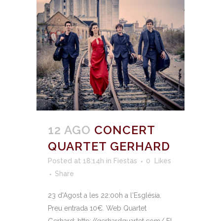
12 AGO
CONCERT
QUARTET GERHARD
Posted at 18:14h
in
Fiestas
0
Likes
Share
23 d'Agost a les 22:00h a l'Església.
Preu entrada 10€. Web Quartet
Gerhard: http://gerhardquartet.com/ El