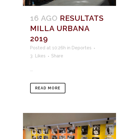
16 AGO
RESULTATS
MILLA URBANA
2019
Posted at 10:26h
in
Deportes
3
Likes
Share
...
READ MORE