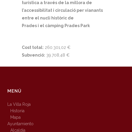
turística a través de la millora de
l’accessibilitat i circulació per vianants
entre el nucli històric de
Prades i el càmping Prades Park
Cost total:
260.301,02 €
Subvenció:
39.708,48 €
MENÚ
La Villa Roja
Historia
Mapa
Ayuntamiento
Alcaldía