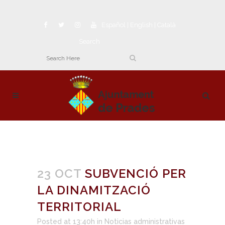
Español
|
English
|
Català
Search
23 OCT
SUBVENCIÓ PER
LA DINAMITZACIÓ
TERRITORIAL
Posted at 13:40h
in
Noticias administrativas