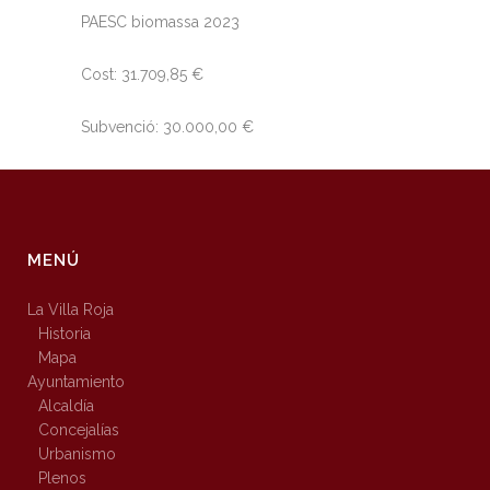
PAESC biomassa 2023
Cost: 31.709,85 €
Subvenció: 30.000,00 €
MENÚ
La Villa Roja
Historia
Mapa
Ayuntamiento
Alcaldía
Concejalías
Urbanismo
Plenos