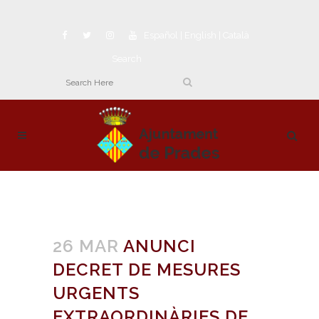
Español
|
English
|
Català
Search
26 MAR
ANUNCI
DECRET DE MESURES
URGENTS
EXTRAORDINÀRIES DE