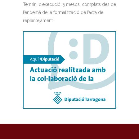
Termini d’execució: 5 mesos, comptats des de
l’endemà de la formalització de l’acta de
replantejament