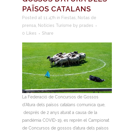
PAÏSOS CATALANS
Posted at 11:47h
in
Fiestas
,
Notas de
prensa
,
Notícies Turisme
by
prades
0
Likes
Share
La Federació de Concursos de Gossos
d’Atura dels països catalans comunica que,
després de 2 anys aturat a causa de la
pandèmia COVID-19, es reprèn el Campionat
de Concursos de gossos d’atura dels països