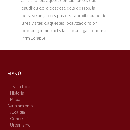
assistir a tots aquest concurs en els que
gaudireu de la destresa dels gossos, la
perseverança dels pastors i aprofitareu per fer
unes visites d’aquestes localitzacions on
podreu gaudir d’activitats i d’una gastronomia
immillorable.
MENÚ
La Villa Roja
Historia
Mapa
Ayuntamiento
Alcaldía
Concejalías
Urbanismo