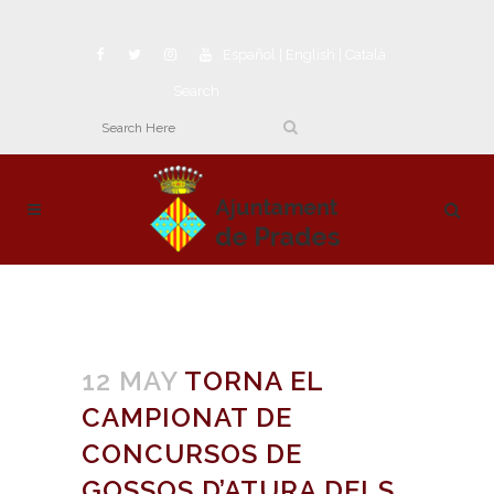
Español
|
English
|
Català
Search
12 MAY
TORNA EL
CAMPIONAT DE
CONCURSOS DE
GOSSOS D’ATURA DELS