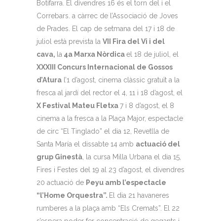
Botifarra. El divendres 16 és el torn del i el
Correbars. a càrrec de l’Associació de Joves
de Prades. El cap de setmana del 17 i 18 de
juliol està prevista la
VII Fira del Vi i del
cava,
la
4a Marxa Nòrdica
el 18 de juliol, el
XXXIII Concurs Internacional de Gossos
d’Atura
l’1 d’agost, cinema clàssic gratuït a la
fresca al jardí del rector el 4, 11 i 18 d’agost, el
X Festival Mateu Fletxa
7 i 8 d’agost, el 8
cinema a la fresca a la Plaça Major, espectacle
de circ “El Tinglado” el dia 12, Revetlla de
Santa María el dissabte 14 amb
actuació del
grup Ginestà
, la cursa Milla Urbana el dia 15,
Fires i Festes del 19 al 23 d’agost, el divendres
20 actuació de
Peyu amb l’espectacle
“l’Home Orquestra”.
El dia 21 havaneres
rumberes a la plaça amb “Els Cremats”. El 22