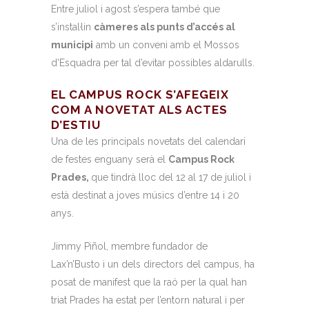
Entre juliol i agost s’espera també que
s’instal·lin
càmeres als punts d’accés al
municipi
amb un conveni amb el Mossos
d’Esquadra per tal d’evitar possibles aldarulls.
EL CAMPUS ROCK S’AFEGEIX
COM A NOVETAT ALS ACTES
D’ESTIU
Una de les principals novetats del calendari
de festes enguany serà el
Campus Rock
Prades,
que tindrà lloc del 12 al 17 de juliol i
està destinat a joves músics d’entre 14 i 20
anys.
Jimmy Piñol, membre fundador de
Lax’n’Busto i un dels directors del campus, ha
posat de manifest que la raó per la qual han
triat Prades ha estat per l’entorn natural i per