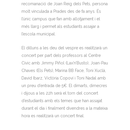
recomanació de Joan Reig dels Pets, persona
molt vinculada a Prades des de fa anys. És
l’únic campus que fan amb allotjament i el
més llarg i permet als estudiants assajar a
l’escola municipal.
El dilluns a les deu del vespre es realitzarà un
concert per part dels professors al Centre
Cívic amb Jimmy Piñol (Lax’n’Busto), Joan-Pau
Chaves (Els Pets), Marina BB Face, Toni Xuclà,
David Ibarz, Victòria Copoví i Toni Nadal amb
un preu d’entrada de 5€. El dimarts, dimecres
i dijous a les 22h serà el torn del concert
d’estudiants amb els temes que han assajat
durant el dia i finalment divendres a la mateixa
hora es realitzarà un concert final.