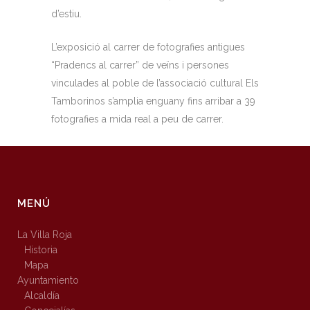
d’estiu.
L’exposició al carrer de fotografies antigues
“Pradencs al carrer” de veïns i persones
vinculades al poble de l’associació cultural Els
Tamborinos s’amplia enguany fins arribar a 39
fotografies a mida real a peu de carrer.
MENÚ
La Villa Roja
Historia
Mapa
Ayuntamiento
Alcaldía