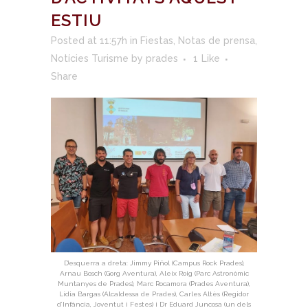
ESTIU
Posted at 11:57h
in
Fiestas
,
Notas de prensa
,
Notícies Turisme
by
prades
1
Like
Share
D’esquerra a dreta: Jimmy Piñol (Campus Rock Prades),
Arnau Bosch (Gorg Aventura), Aleix Roig (Parc Astronòmic
Muntanyes de Prades), Marc Rocamora (Prades Aventura),
Lídia Bargas (Alcaldessa de Prades), Carles Altès (Regidor
d’Infància, Joventut i Festes) i Dr Eduard Juncosa (un dels