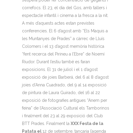
s’espera poder fer concentració de gegants i
correfocs. El 23, el dia del Gos, amb tallers i
espectacle infantil i cinema a la fresca a la nit.
A més d’aquests actes estan previstes
conferencies. El 6 d’agost amb “Els Maquis a
les Muntanyes de Prades” a càrrec de Lluís
Colomers i el 13 d’agost memòria històrica
“fent recerca del Pirineu a l’Ebre” de Noemí
Riudor. Durant l’estiu també es faran
exposicions. El 31 de juliol i el 1 d’agost
exposició de joies Barberá, del 6 al 8 d’agost
joies d’Anna Cuadrado, del 9 al 14 exposició
de pintura de Laura Guirado, del 16 al 22
exposició de fotografies antigues “Anem per
feina” de l’Associació Cultural els Tamborinos
i finalment del 23 al 29 exposició del Club
BTT Prades. Finalment la
XXX Festa de la
Patata el
12 de setembre, tancaria l’agenda