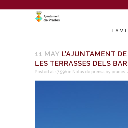
LA VI
11 MAY
L’AJUNTAMENT DE 
LES TERRASSES DELS BAR
Posted at 17:59h
in
Notas de prensa
by
prades