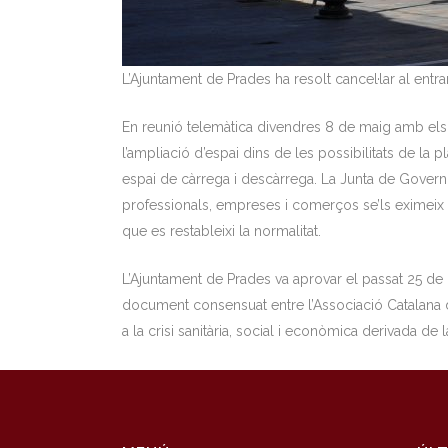
L’Ajuntament de Prades ha resolt cancel·lar al entrar
En reunió telemàtica divendres 8 de maig amb els b
l’ampliació d’espai dins de les possibilitats de la pl
espai de càrrega i descàrrega. La Junta de Govern
professionals, empreses i comerços se’ls eximeix d
que es restableixi la normalitat.
L’Ajuntament de Prades va aprovar el passat 25 de
document consensuat entre l’Associació Catalana d
a la crisi sanitària, social i econòmica derivada de