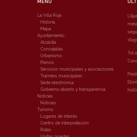
MENÚ
ÚLT
La Villa Roja
L’Aj
Historia
mesu
Mapa
segur
Ayuntamiento
d’ag
Alcaldía
Concejalías
Tot 
Urbanismo
Conc
Plenos
Servicios municipales y asociaciones
Prad
Trámites municipales
Elio
Sede electrónica
Gobierno abierto y transparencia
hist
Noticias
Noticias
Turismo
Lugares de interés
Centro de interpretación
Rutas
Visitas guiadas