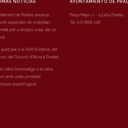
IMAS NOTICIAS
AYUNTAMIENTO DE PRA
untament de Prades anuncia
Plaça Major 2 - 43364 Prades
res especials de mobilitat i
Tel. 977 868 018
etat per a l’eclipsi solar del 12
ost
a punt per a la XXXVII edició del
urs de Gossos d’Atura a Prades
es retrà homenatge a la reina
nor amb unes jornades
òriques aquest agost