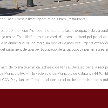
 en Fase 1 possibilitant l’apertura dels bars i restaurants.
ars del municipi s’ha resolt no cobrar la taxa d’ocupació de vía públ
aça major. S’habilitarà només un carril d’un sentit entrant pel portal de 
 ja va anunciar el 26 de març, un decret de mesures urgents extraord
el pagament de taxa per l’ocupació de la via pública per terrasses, an
 març de forma telemàtica l’adhesió de l’ens al Decàleg per a la rec
e Municipis (ACM) i la Federació de Municipis de Catalunya (FMC). El 
 la COVID-19, tant en l’àmbit local com en el de les administracions pú