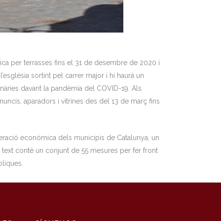
ica per terrasses fins el 31 de desembre de 2020 i
l’església sortint pel carrer major i hi haurà un
inàries davant la pandèmia del COVID-19. Als
uncis, aparadors i vitrines des del 13 de març fins
uperació econòmica dels municipis de Catalunya, un
text conté un conjunt de 55 mesures per fer front
bliques.